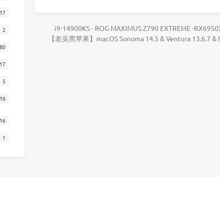
17
i9-14900KS - ROG MAXIMUS Z790 EXTREME -RX695
2
【老吴黑苹果】macOS Sonoma 14.5 & Ventura 13.6.7 
80
17
5
16
16
1