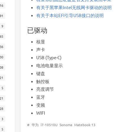
16
有关于黑苹果Intel无线网卡驱动的说明
有关于本站EFI引导USB接口的说明
91
9
已驱动
65
核显
36
声卡
30
USB (Type-C)
电池电量显示
08
键盘
21
触控板
5
亮度调节
蓝牙
21
变频
28
WIFI
3
#
华为
i7-10510U
Sonoma
Matebook 13
5