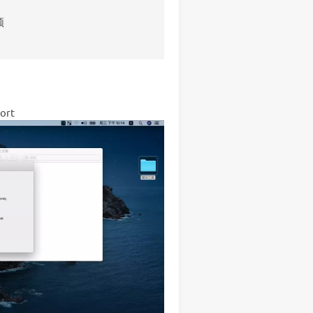
频
ort