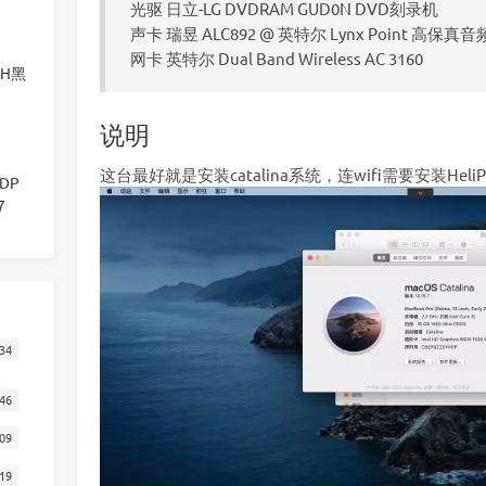
光驱 日立-LG DVDRAM GUD0N DVD刻录机
声卡 瑞昱 ALC892 @ 英特尔 Lynx Point 高保真音
网卡 英特尔 Dual Band Wireless AC 3160
00H黑
说明
这台最好就是安装catalina系统，连wifi需要安装HeliP
显DP
7
34
46
09
19