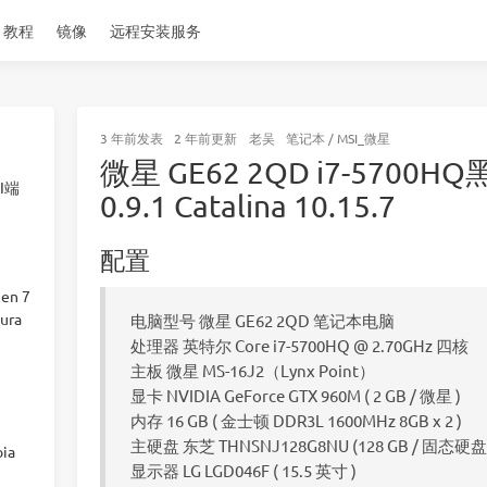
教程
镜像
远程安装服务
3 年前
发表
2 年前
更新
老吴
笔记本
/
MSI_微星
微星 GE62 2QD i7-5700H
I端
0.9.1 Catalina 10.15.7
配置
en 7
ura
电脑型号 微星 GE62 2QD 笔记本电脑
处理器 英特尔 Core i7-5700HQ @ 2.70GHz 四核
主板 微星 MS-16J2（Lynx Point）
显卡 NVIDIA GeForce GTX 960M ( 2 GB / 微星 )
内存 16 GB ( 金士顿 DDR3L 1600MHz 8GB x 2 )
主硬盘 东芝 THNSNJ128G8NU (128 GB / 固态硬盘
ia
显示器 LG LGD046F ( 15.5 英寸 )