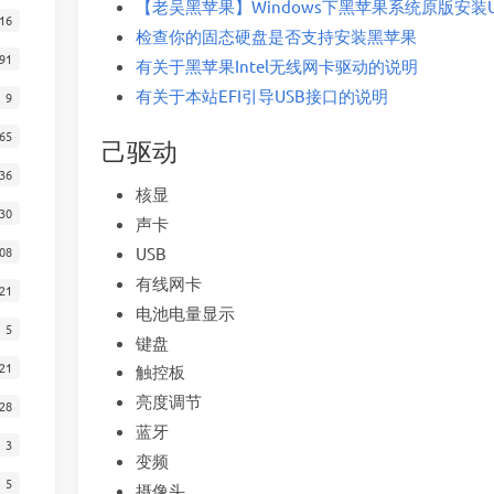
【老吴黑苹果】Windows下黑苹果系统原版安装U
16
检查你的固态硬盘是否支持安装黑苹果
91
有关于黑苹果Intel无线网卡驱动的说明
有关于本站EFI引导USB接口的说明
9
65
己驱动
36
核显
30
声卡
08
USB
有线网卡
21
电池电量显示
5
键盘
21
触控板
亮度调节
28
蓝牙
3
变频
5
摄像头