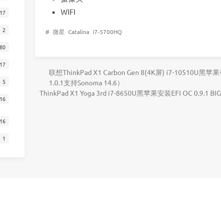
WIFI
17
2
#
微星
Catalina
i7-5700HQ
80
17
联想ThinkPad X1 Carbon Gen 8(4K屏) i7-10510U黑苹果
5
1.0.1支持Sonoma 14.6）
ThinkPad X1 Yoga 3rd i7-8650U黑苹果安装EFI OC 0.9.1 
16
16
1