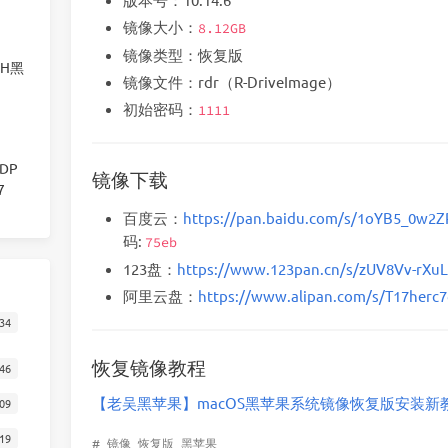
镜像大小：
8.12GB
镜像类型：恢复版
00H黑
镜像文件：rdr（R-DriveImage）
初始密码：
1111
显DP
镜像下载
7
百度云：
https://pan.baidu.com/s/1oYB5_0w
码:
75eb
123盘：
https://www.123pan.cn/s/zUV8Vv-rXu
阿里云盘：
https://www.alipan.com/s/T17herc
34
恢复镜像教程
46
【老吴黑苹果】macOS黑苹果系统镜像恢复版安装新
09
19
#
镜像
恢复版
黑苹果