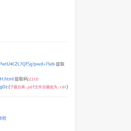
2ZPwtU4CZL7QfSg?pwd=75eb
提取
LH.html
提取码:
Z1tO
7gDz
(
)
下载后将.pdf文件后缀改为.rdr
教程