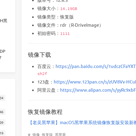
镜像大小：
14.19GB
镜像类型：恢复版
00H黑
镜像文件：rdr（R-DriveImage）
初始密码：
1111
显DP
镜像下载
7
百度云：
https://pan.baidu.com/s/1udczCFaY
sh2f
123盘：
https://www.123pan.cn/s/zUV8Vv-HCu
阿里云盘：
https://www.alipan.com/s/yyRc9xb
34
恢复镜像教程
46
【老吴黑苹果】macOS黑苹果系统镜像恢复版安装新
09
19
#
镜像
恢复版
黑苹果