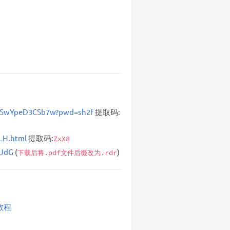
XTSwYpeD3CSb7w?pwd=sh2f
提取码:
LH.html
提取码:
ZxX8
FJdG
(
)
下载后将.pdf文件后缀改为.rdr
教程