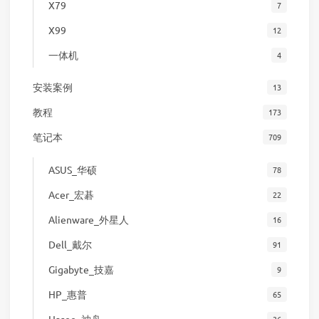
X79
7
X99
12
一体机
4
安装案例
13
教程
173
笔记本
709
ASUS_华硕
78
Acer_宏碁
22
Alienware_外星人
16
Dell_戴尔
91
Gigabyte_技嘉
9
HP_惠普
65
Hasee_神舟
36