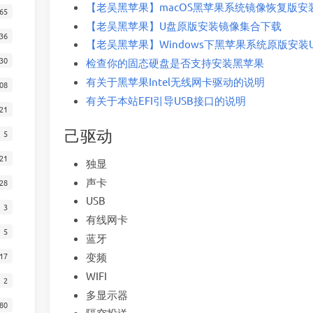
【老吴黑苹果】macOS黑苹果系统镜像恢复版安装新
65
【老吴黑苹果】U盘原版安装镜像集合下载
36
【老吴黑苹果】Windows下黑苹果系统原版安装U
30
检查你的固态硬盘是否支持安装黑苹果
有关于黑苹果Intel无线网卡驱动的说明
08
有关于本站EFI引导USB接口的说明
21
己驱动
5
21
独显
声卡
28
USB
3
有线网卡
5
蓝牙
17
变频
WIFI
2
多显示器
80
隔空投送