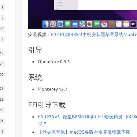
1
7
12
安装视频：
E3 CPU加B85M主机安装黑苹果系统Monte
4
引导
13
OpenCore 0.9.5
73
09
系统
78
Monterey 12.7
22
EFI引导下载
16
E3-1270 v3 - 微星B85M Night Elf 暗夜精灵 - RX
91
12.7
9
【老吴黑苹果】macOS各版本恢复版镜像下载