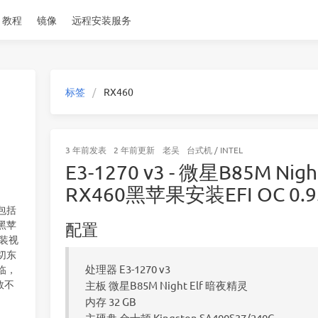
教程
镜像
远程安装服务
标签
RX460
3 年前
发表
2 年前
更新
老吴
台式机
/
INTEL
E3-1270 v3 - 微星B85M Nig
RX460黑苹果安装EFI OC 0.9.5
包括
黑苹
配置
安装视
切东
处理器 E3-1270 v3
临，
数不
主板 微星B85M Night Elf 暗夜精灵
内存 32 GB
主硬盘 金士顿 Kingston SA400S37/240G