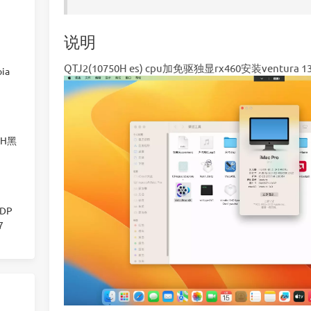
说明
QTJ2(10750H es) cpu加免驱独显rx460安装ventur
ia
00H黑
显DP
7