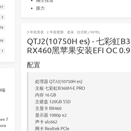
17
接力
5
16
3 年前
发表
2 年前
更新
老吴
台式机
/
INTEL
QTJ2(10750H es) - 七彩虹B3
16
RX460黑苹果安装EFI OC 0.9.1
1
配置
处理器 QTJ2(10750H es)
主板 七彩虹B360M-E PRO
I端
内存 16 GB
主硬盘 120GB SSD
主显卡 RX460
显示器 1080p x2
en 7
声卡 alc662
ura
网卡 Realtek PCle