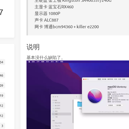
主显卡 蓝宝石RX460
7
显示器 1080P
声卡 ALC887
网卡 博通bcm94360 + killer e2200
说明
基本没什么缺陷了。
34
46
09
19
12
12
3