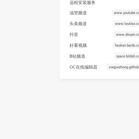
远程安装服务
油管频道
www.youtube.c
头条频道
www.toutiao.c
抖音
www.douyin.c
好看视频
haokan.baidu.c
B站频道
space.bilibili.
OC在线编辑器
xieguozhong.github