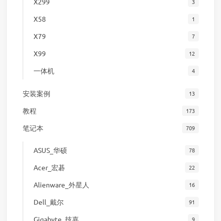
X299
3
X58
1
X79
7
X99
12
一体机
4
安装案例
13
教程
173
笔记本
709
ASUS_华硕
78
Acer_宏碁
22
Alienware_外星人
16
Dell_戴尔
91
Gigabyte_技嘉
9