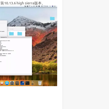
3.6 high sierra版本。