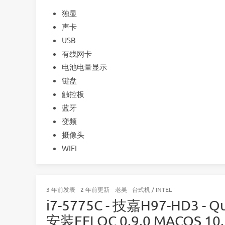
独显
声卡
USB
有线网卡
电池电量显示
键盘
触控板
蓝牙
变频
摄像头
WIFI
3 年前
发表
2 年前
更新
老吴
台式机
/
INTEL
i7-5775C - 技嘉H97-HD3 -
安装EFI OC 0.9.0 MACOS 10.