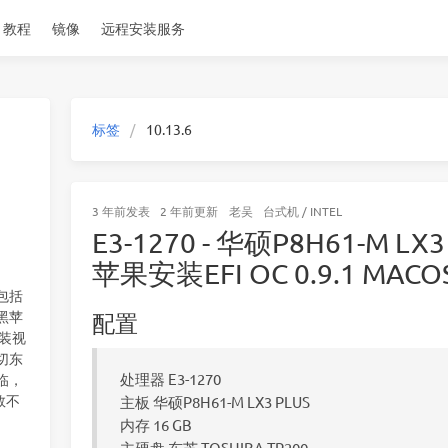
教程
镜像
远程安装服务
标签
10.13.6
3 年前
发表
2 年前
更新
老吴
台式机
/
INTEL
E3-1270 - 华硕P8H61-M LX3
苹果安装EFI OC 0.9.1 MACOS
包括
黑苹
配置
安装视
切东
处理器 E3-1270
临，
数不
主板 华硕P8H61-M LX3 PLUS
内存 16 GB
主硬盘 东芝 TOSHIBA-TR200