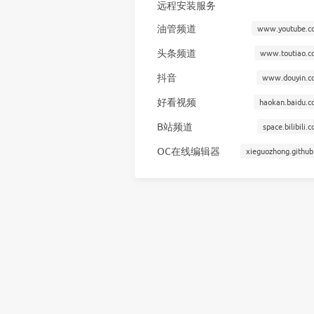
远程安装服务
油管频道
www.youtube.c
头条频道
www.toutiao.c
抖音
www.douyin.c
好看视频
haokan.baidu.c
B站频道
space.bilibili.
OC在线编辑器
xieguozhong.github