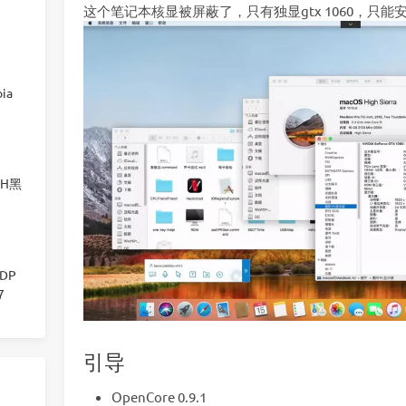
这个笔记本核显被屏蔽了，只有独显gtx 1060，只能安装10.1
ia
00H黑
显DP
7
引导
OpenCore 0.9.1