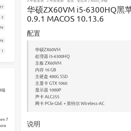
3 年前
发表
2 年前
更新
老吴
笔记本
/
ASUS_华硕
17
华硕ZX60VM i5-6300HQ黑
0.9.1 MACOS 10.13.6
5
16
配置
16
华硕ZX60VM
1
处理器 i5-6300HQ
主板 ZX60VM
内存 16 GB
主硬盘 480G SSD
主显卡 GTX 1060
显示器 1080P
I端
声卡 ALC255
网卡 PCle GbE + 英特尔 Wireless-AC
en 7
说明
ura