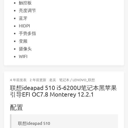
触控板
亮度调节
蓝牙
HIDPI
手势多指
变频
摄像头
WIFI
4 年前
发表
2 年前
更新
老吴
笔记本
/
LENOVO_联想
联想ideapad 510 i5-6200U笔记本黑苹果
引导EFI OC7.8 Monterey 12.2.1
配置
联想ideapad 510