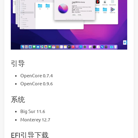
引导
OpenCore 0.7.4
OpenCore 0.9.6
系统
Big Sur 11.6
Monterey 12.7
EFI引导下载