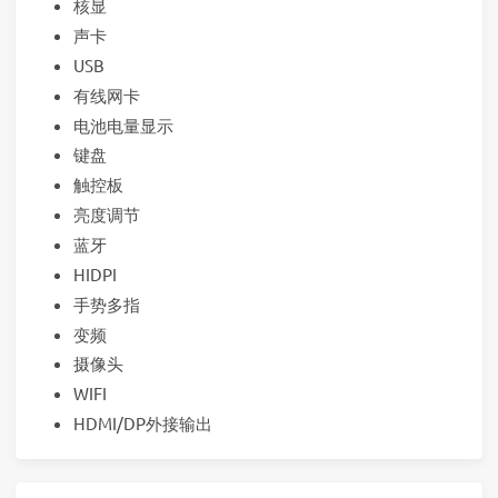
核显
声卡
USB
有线网卡
电池电量显示
键盘
触控板
亮度调节
蓝牙
HIDPI
手势多指
变频
摄像头
WIFI
HDMI/DP外接输出