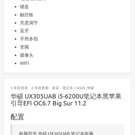
键盘
触控板
亮度调节
蓝牙
手势多指
变频
摄像头
WIFI
5 年前
发表
2 年前
更新
老吴
笔记本
/
ASUS_华硕
华硕 UX305UAB i5-6200U笔记本黑苹果
引导EFI OC6.7 Big Sur 11.2
配置
电脑型号 华硕 UX305UAB 笔记本电脑