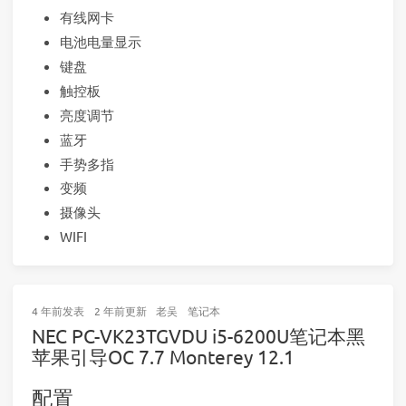
有线网卡
电池电量显示
键盘
触控板
亮度调节
蓝牙
手势多指
变频
摄像头
WIFI
4 年前
发表
2 年前
更新
老吴
笔记本
NEC PC-VK23TGVDU i5-6200U笔记本黑
苹果引导OC 7.7 Monterey 12.1
配置